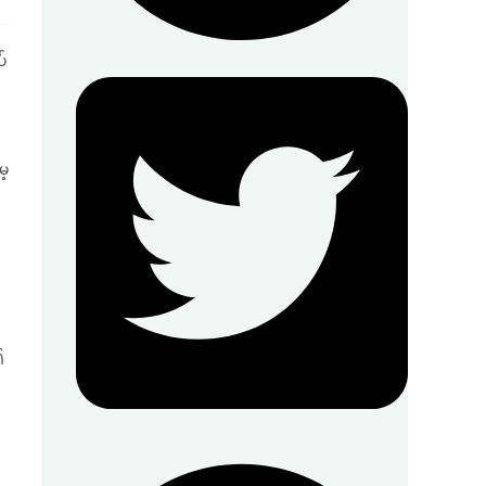
်
ေ့
၏