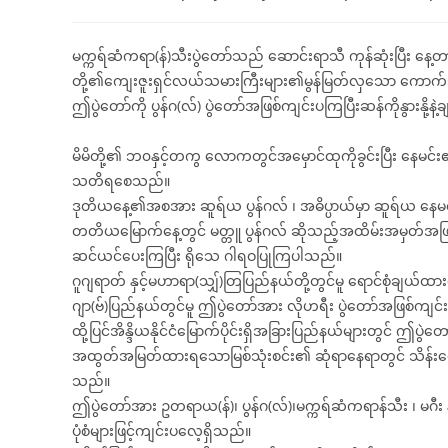
time:
published:
category:
မက္ကရ်ဆံကရာ(န်)သီးပွဲတော်သည် ဆောင်းရာသီ ကုန်ဆုံးပြီး နေ့တာ
တို့၏ကျေးဇူးရှင်လယ်သမားကြီးများ၏မွန်မြတ်လှသော ကောက်သစ်စ
ဤပွဲတော်ကို ပွန်ဂ(လ်) ပွဲတော်အဖြစ်ကျင်းပကြပြီးဆန်ကိုနွားနို့
မိမိတို့၏ ဘ၀နှင့်တကွ လောကတွင်အမှောင်ထုကိုခွင်းပြီး န
သတိရစေသည်။
ဒုတိယနေ့၏အစအား ဆူရ်ယ ပွန်ဂလ် ၊ အဓိပ္ပာယ်မှာ ဆူရ်ယ နေမင်
တတိယမြောက်နေ့တွင် မတ္တူ ပွန်ဂလ် ဆိုသည့်အထိမ်းအမှတ်အဖြ
ဆင်ယင်ပေးကြပြီး ရိုသေ ဂါရဝပြုကြပါသည်။
ဂူဂျရာတ် နှင့်မဟာရာ(သျှ်)တြပြည်နယ်တို့တွင်မူ ရောင်စုံချယ်ထ
ဂျာ(ဗ်)ပြည်နယ်တွင်မူ ဤပွဲတော်အား လိုဟရီး ပွဲတော်အဖြစ်ကျင်းပကြပ
ထို့ပြင်အိန္ဒိယနိုင်ငံမြောက်ပိုင်းရှိအခြားပြည်နယ်များတွင် ဤပွဲတေ
အထွတ်အမြတ်ထားရသောမြစ်သုံးစင်း၏ ဆုံရာနေရာတွင် သိန်းပေါင်
သည်။
ဤပွဲတော်အား ဥတရာယ(န်)၊ ပွန်ဂ(လ်)၊မက္ကရ်ဆံကရာန်သီး ၊ မဂီး 
ပုံစံများဖြင့်ကျင်းပလေ့ရှိသည်။