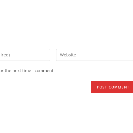
Enter
your
website
or the next time I comment.
URL
(optional)