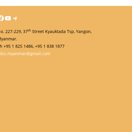
YouTube
Telegram
th
o. 227-229, 37
Street Kyauktada Tsp, Yangon,
yanmar.
h +95 1 825 1486, +95 1 838 1877
dss.myanmar@gmail.com