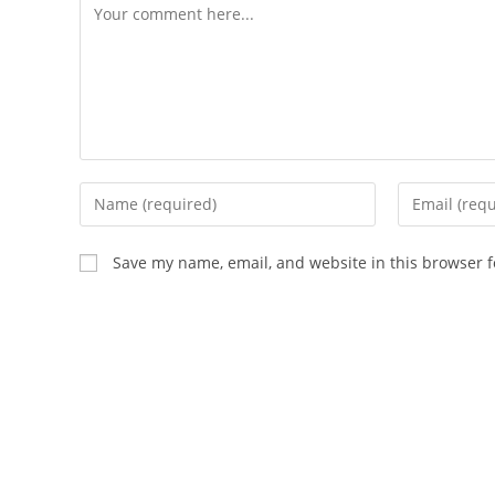
Comment
Enter
Enter
your
your
name
email
Save my name, email, and website in this browser f
or
address
username
to
to
comment
comment