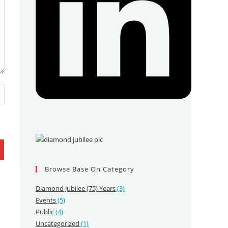
Browse Base On Category
Diamond Jubilee (75) Years
(3)
Events
(5)
Public
(4)
Uncategorized
(1)