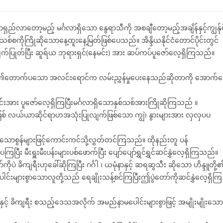
comments:
ရှည်လာတော့မည့် မင်္ဂလာရှိသော နွေရာသီကို အစချီတော့မည့်အချိန်နှင့်ကျွန်ုပ
ကိုကြိုဆိုသောနေ့ထူးနေ့မြတ်ဖြစ်ပေသည်။ အိန္ဒိယနိုင်ငံတောင်ပိုင်းတွင်
နဲ့ချက်ပြုတ်ပြီး ဆူရ်ယ ဘုရားရှင်(နေမင်း) အား ဆပ်ကပ်ပူဇော်လေ့ရှိကြသည်။
ေမင်း၏တောက်ပသော အလင်းရောင်က လမ်းညွှန်မှုပေးနေသည်ဆိုတာကို အောက်မ
းအား ပူဇော်လေ့ရှိကြပြီးမင်္ဂလာရှိသောနှစ်သစ်အားကြိုဆိုကြသည် ။
စ် လယ်ယာဆိုင်ရာဟအသုံးပြုလျက်ဖြစ်သော ကျွဲ၊ နွားများအား လှလှပပ
ားသောစွန်များဖြင့်ကောင်းကင်သို့လွှတ်တင်ကြသည်။ ထိုနည်းတူ ပန်
ြီး မီးရှူးမီးပန်းများပစ်ဖောက်ပြီး ပျော်ပျော်ရွှင်ရွှင်ဆင်နွှဲလေ့ရှိကြသည်။
ာ်ကိုပဲ ခိကျရီးဟုခေါ်ဆိုကြပြီး ဂင်္ဂါ ၊ ယမုံနာနှင့် ဆရဆွသီး ဆိုသော ဟိန္ဒူတို့
းများစွာသောလူတို့သည် ရေချိုးသန့်စင်ကြပြီးဤပွဲတော်ကိုဆင်နွှဲလေ့ရှိကြ
နှင့် ခိကျရီး စသည့်ဒေသအလိုက် အမည်နာမပေါင်းများစွာဖြင့် အမျိုး‌မျိုးသော