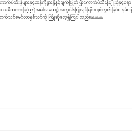
များနှင့်ဆန်ကိုနွားနို့နှင့်ချက်ပြုတ်ပြီးကောက်ပဲသီးနှံမျိူးစုံနှင့်ရော
်။ အဓိကအားဖြင့် ဤအခါသမယ၌ အလှူဒါနပြုလုပ်ခြင်း၊ စွန်လွှတ်ခြင်း၊ နှမ်းဖြင
င့် ကောက်သစ်စမင်္ဂလာနှစ်သစ်ကို ကြိုဆိုလေ့ရှိကြပါသည်။🙏🙏🙏