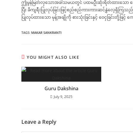
ဤမွန်မြတ်လှသောအခါသမယတွင် ပထမဦးဆုံးရိတ်ထားသော ကောက်ပဲသီးနှံ
ပြီး ခိကျရီးပြုလုပ်ခြင်းဖြင့်စည်စည်ကားကားဆင်နွှဲလေ့ရှိကြသည
ပြုလုပ်ထားသော မုန့်အချိုကို စားသုံးခြင်းနှင့် ဝေငှခြင်းတို့ဖြ
TAGS
:
MAKAR SANKRANTI
YOU MIGHT ALSO LIKE
Guru Dakshina
July 9, 2025
Leave a Reply