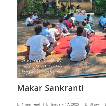
Makar Sankranti
Reading
Post
Post
1 min read
January 17, 2025
Utsav