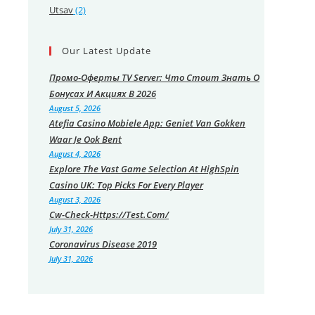
Utsav
(2)
Our Latest Update
Промо-Оферты TV Server: Что Стоит Знать О
Бонусах И Акциях В 2026
August 5, 2026
Atefia Casino Mobiele App: Geniet Van Gokken
Waar Je Ook Bent
August 4, 2026
Explore The Vast Game Selection At HighSpin
Casino UK: Top Picks For Every Player
August 3, 2026
Cw-Check-Https://test.com/
July 31, 2026
Coronavirus Disease 2019
July 31, 2026