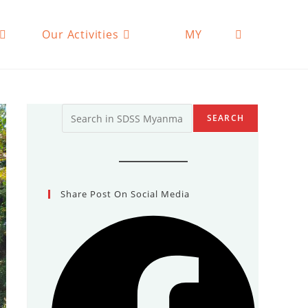
Our Activities
MY
Toggle
website
Search
SEARCH
search
Share Post On Social Media