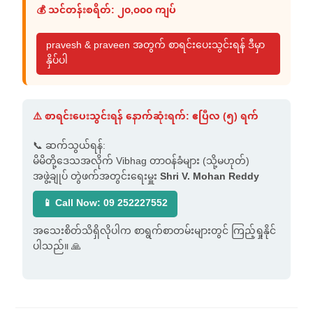
💰 သင်တန်းစရိတ်: ၂၀,၀၀၀ ကျပ်
pravesh & praveen အတွက် စာရင်းပေးသွင်းရန် ဒီမှာ
နှိပ်ပါ
⚠️ စာရင်းပေးသွင်းရန် နောက်ဆုံးရက်: ဧပြီလ (၅) ရက်
📞 ဆက်သွယ်ရန်:
မိမိတို့ဒေသအလိုက် Vibhag တာဝန်ခံများ (သို့မဟုတ်)
အဖွဲ့ချုပ် တွဲဖက်အတွင်းရေးမှူး
Shri V. Mohan Reddy
📱 Call Now: 09 252227552
အသေးစိတ်သိရှိလိုပါက စာရွက်စာတမ်းများတွင် ကြည့်ရှုနိုင်
ပါသည်။ 🙏