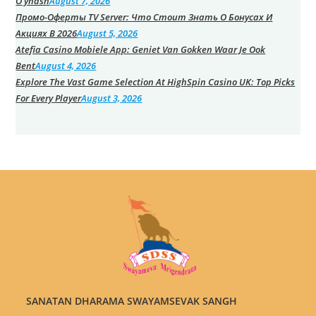
O’ynash
August 7, 2026
Промо-Оферты TV Server: Что Стоит Знать О Бонусах И
Акциях В 2026
August 5, 2026
Atefia Casino Mobiele App: Geniet Van Gokken Waar Je Ook
Bent
August 4, 2026
Explore The Vast Game Selection At HighSpin Casino UK: Top Picks
For Every Player
August 3, 2026
SANATAN DHARAMA SWAYAMSEVAK SANGH