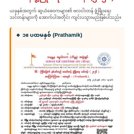
ယခုနှစ်အတွက် ဆွယံစေဝကများ၏ ဗလငါးတန် ဖွံ့ဖြိုးရေး
သင်တန်းများကို အောက်ပါအတိုင်း ကျင်းပသွားမည်ဖြစ်ပါသည်။
🔹 ၁။ ပထမနှစ် (Prathamik)