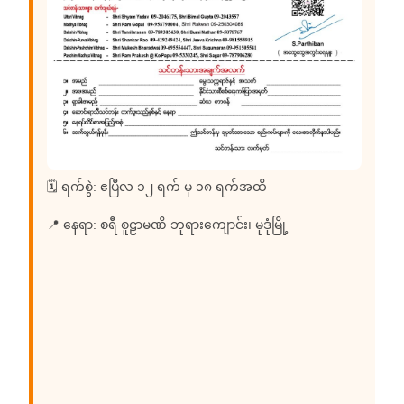
🗓 ရက်စွဲ: ဧပြီလ ၁၂ ရက် မှ ၁၈ ရက်အထိ
📍 နေရာ: စရီ စူဠာမဏိ ဘုရားကျောင်း၊ မုဒုံမြို့