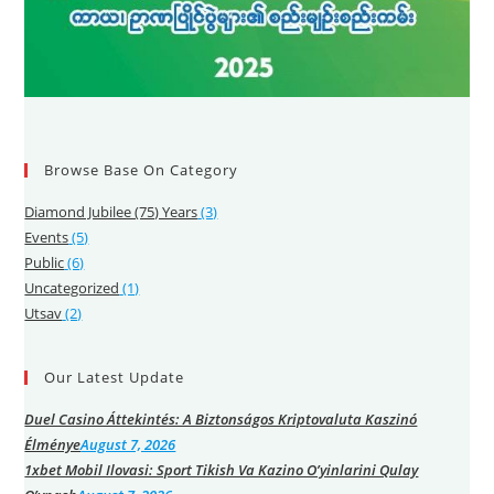
Browse Base On Category
Diamond Jubilee (75) Years
(3)
Events
(5)
Public
(6)
Uncategorized
(1)
Utsav
(2)
Our Latest Update
Duel Casino Áttekintés: A Biztonságos Kriptovaluta Kaszinó
Élménye
August 7, 2026
1xbet Mobil Ilovasi: Sport Tikish Va Kazino O’yinlarini Qulay