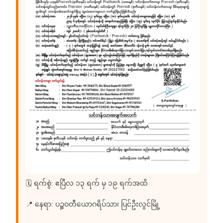
🗓 ရက်စွဲ: ဧပြီလ ၁၃ ရက် မှ ၁၉ ရက်အထိ
📍 နေရာ: ပဉ္စဝတီယောဂရိပ်သာ၊ ပြင်ဦးလွင်မြို့