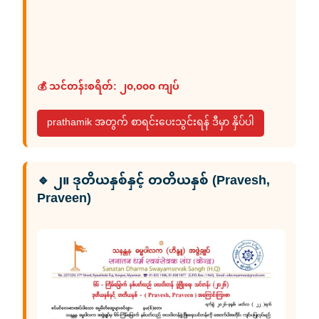
💰 သင်တန်းစရိတ်: ၂၀,၀၀၀ ကျပ်
prathamik အတွက် စာရင်းပေးသွင်းရန် ဒီမှာ နှိပ်ပါ
🔹 ၂။ ဒုတိယနှစ်နှင့် တတိယနှစ် (Pravesh,
Praveen)