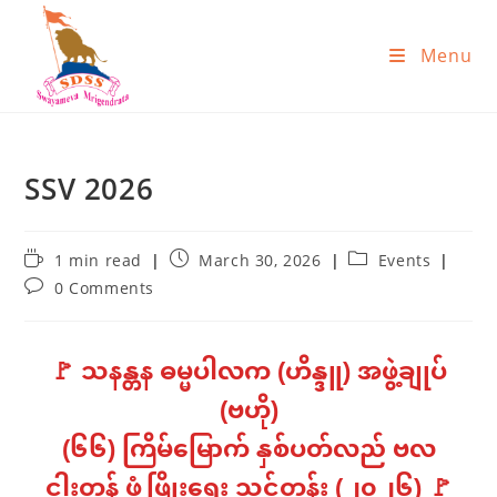
Menu
SSV 2026
1 min read
March 30, 2026
Events
0 Comments
🚩 သနန္တန ဓမ္မပါလက (ဟိန္ဒူ) အဖွဲ့ချုပ်
(ဗဟို)
(၆၆) ကြိမ်မြောက် နှစ်ပတ်လည် ဗလ
ငါးတန် ဖွံ့ဖြိုးရေး သင်တန်း (၂၀၂၆) 🚩