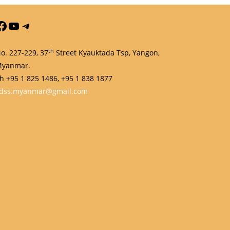
Facebook
YouTube
Telegram
th
o. 227-229, 37
Street Kyauktada Tsp, Yangon,
yanmar.
h +95 1 825 1486, +95 1 838 1877
dss.myanmar@gmail.com