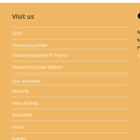
Visit us
N
SDSS
M
Diamond Jubilee
P
Diamond Jubilee(75 Years)
s
Diamond Jubilee Report
Our Activities
Sharirik
Seva Activity
Bauddhik
Utsav
Events