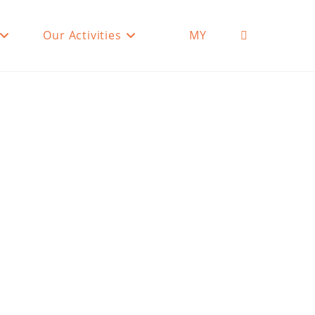
Our Activities
MY
Toggle
website
search