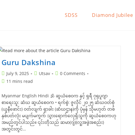
SDSS
Diamond Jubilee
Guru Dakshina
Post
Post
Post
July 9, 2025
Utsav
0 Comments
published:
category:
comments:
Reading
11 mins read
time:
Myanmar English Hindi 🕉️ ဆွယံစေဝက နှင့် ရှရီ ဂုရုပူဂျာ
စာရေးသူ: ဆံဃ ဆွယံစေဝက • ရက်စွဲ: ဇူလိုင် ၂၀၂၅ ဆံဃဝတ်စုံ
(ယူနီဖောင်း) ဝတ်လျက် ရှာခါး (ဆံဃဌာန)ကို ပုံမှန် သိုမဟုတ် တစ်
နှစ်ပတ်လုံး မပျက်မကွက် သွားရောက်လေ့ရှိသူကို ဆွယံစေဝကဟု
အမည်တွင်ပါသည်။ ၎င်းတိုသည် ဆမာ(ဂျ်)(လူ့အဖွဲအစည်း)
အတွင်းတွင်…