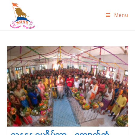
Skip
to
Menu
content
သနန္တန ဓမ္မရိပ်သာ – ကျောက်တံ