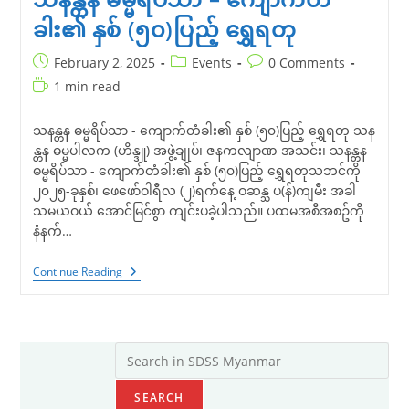
ခါး၏ နှစ် (၅၀)ပြည့် ရွှေရတု
Post
Post
Post
February 2, 2025
Events
0 Comments
published:
category:
comments:
Reading
1 min read
time:
သနန္တန ဓမ္မရိပ်သာ - ကျောက်တံခါး၏ နှစ် (၅၀)ပြည့် ရွှေရတု သန
န္တန ဓမ္မပါလက (ဟိန္ဒူ) အဖွဲ့ချုပ်၊ ဇနကလျာဏ အသင်း၊ သနန္တန
ဓမ္မရိပ်သာ - ကျောက်တံခါး၏ နှစ် (၅၀)ပြည့် ရွှေရတုသဘင်ကို
၂၀၂၅-ခုနှစ်၊ ဖေဖော်ဝါရီလ (၂)ရက်နေ့ ဝဆန္သ ပ(န်)ကျမီး အခါ
သမယဝယ်‌ အောင်မြင်စွာ ကျင်းပခဲ့ပါသည်။ ပထမအစီအစဥ်ကို
နံနက်…
သ
Continue Reading
န
န္
တန
ဓမ္မ
ရိပ်သာ
Search
–
ကျောက်တံ
ခါး၏
SEARCH
နှစ်